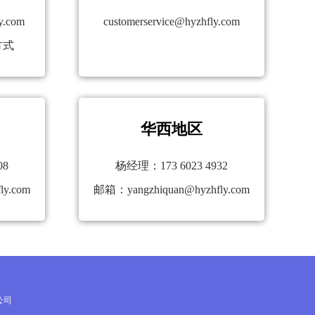
y.com
customerservice@hyzhfly.com
方式
华西地区
08
杨经理：173 6023 4932
ly.com
邮箱：yangzhiquan@hyzhfly.com
公司